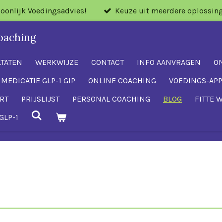
soonlijk Voedingsadvies!
Keuze uit meerdere oplossin
oaching
LTATEN
WERKWIJZE
CONTACT
INFO AANVRAGEN
O
 MEDICATIE GLP-1 GIP
ONLINE COACHING
VOEDINGS-AP
RT
PRIJSLIJST
PERSONAL COACHING
BLOG
FITTE 
GLP-1