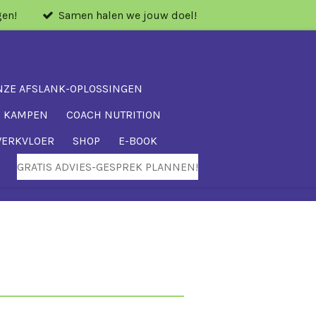
gen!
Samen halen we jouw doel!
NZE AFSLANK-OPLOSSINGEN
P KAMPEN
COACH NUTRITION
WERKVLOER
SHOP
E-BOOK
GRATIS ADVIES-GESPREK PLANNEN!