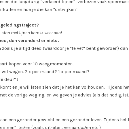
en die langdurig "verkeerd lijnen" verliezen vaak spiermas
lkuilen en hoe je die kan "ontwijken".
egeledingstraject?
k stop met lijnen kom ik weer aan!
 deed, dan veranderd er niets.
 zoals je altijd deed (waardoor je "te vet" bent geworden) dan
gkaart kopen voor 10 weegmomenten.
nd wil wegen. 2 x per maand? 1 x per maand?
e deur" !
komt en je wil laten zien dat je het kan volhouden. Tijden
met de vorige weging, en we geven je advies (als dat nodig is).
 aan een gezonder gewicht en een gezonder leven. Tijdens het
gingen" tegen (zoals uit-eten, verjaardagen etc.)