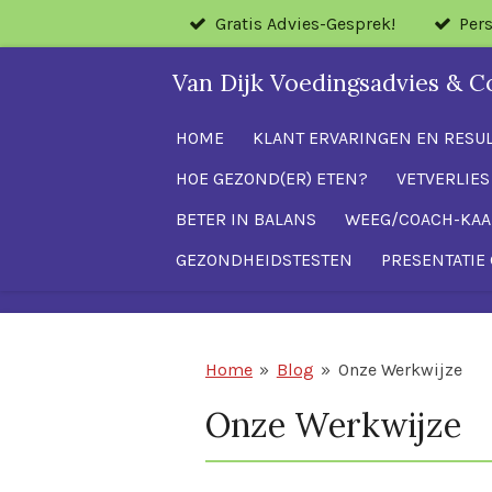
Gratis Advies-Gesprek!
Per
Ga
direct
Van Dijk Voedingsadvies & C
naar
de
HOME
KLANT ERVARINGEN EN RESU
hoofdinhoud
HOE GEZOND(ER) ETEN?
VETVERLIES
BETER IN BALANS
WEEG/COACH-KAA
GEZONDHEIDSTESTEN
PRESENTATIE 
Home
»
Blog
»
Onze Werkwijze
Onze Werkwijze