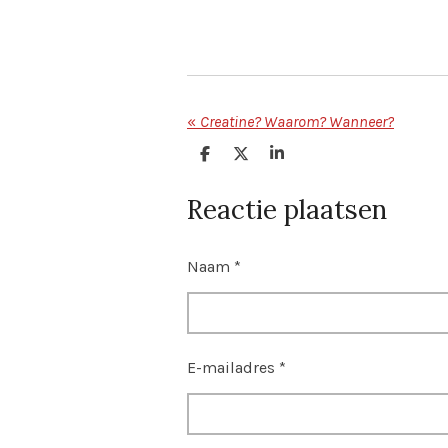
«
Creatine? Waarom? Wanneer?
D
D
S
e
e
h
l
e
a
Reactie plaatsen
e
l
r
n
e
Naam *
E-mailadres *