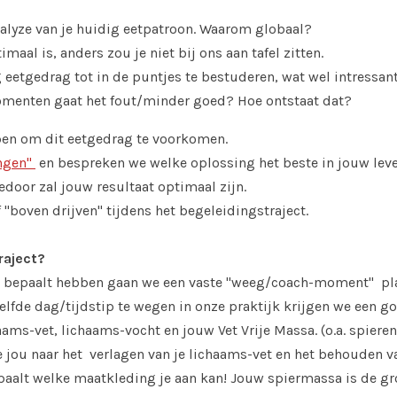
nalyze van je huidig eetpatroon. Waarom globaal?
aal is, anders zou je niet bij ons aan tafel zitten.
g eetgedrag tot in de puntjes te bestuderen, wat wel intressan
omenten gaat het fout/minder goed? Hoe ontstaat dat?
lpen om dit eetgedrag te voorkomen.
ngen"
en bespreken we welke oplossing het beste in jouw leve
edoor zal jouw resultaat optimaal zijn.
"boven drijven" tijdens het begeleidingstraject.
raject?
 bepaalt hebben gaan we een vaste "weeg/coach-moment" plann
elfde dag/tijdstip te wegen in onze praktijk krijgen we een 
ms-vet, lichaams-vocht en jouw Vet Vrije Massa. (o.a. spieren
jou naar het verlagen van je lichaams-vet en het behouden v
paalt welke maatkleding je aan kan! Jouw spiermassa is de gr