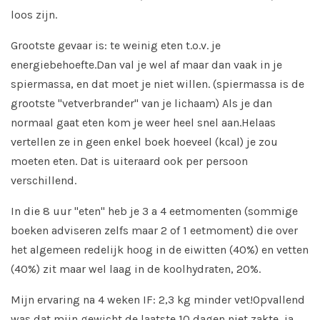
loos zijn.
Grootste gevaar is: te weinig eten t.o.v. je
energiebehoefte.
Dan val je wel af maar dan vaak in je
spiermassa, en dat moet je niet willen. (spiermassa is de
grootste "vetverbrander" van je lichaam) Als je dan
normaal gaat eten kom je weer heel snel aan.
Helaas
vertellen ze in geen enkel boek hoeveel (kcal) je zou
moeten eten. Dat is uiteraard ook per persoon
verschillend.
In die 8 uur "eten" heb je 3 a 4 eetmomenten (sommige
boeken adviseren zelfs maar 2 of 1 eetmoment) die over
het algemeen redelijk hoog in de eiwitten (40%) en vetten
(40%) zit maar wel laag in de koolhydraten, 20%.
Mijn ervaring na 4 weken IF: 2,3 kg minder vet!
Opvallend
was dat mijn gewicht de laatste 10 dagen niet zakte, ja