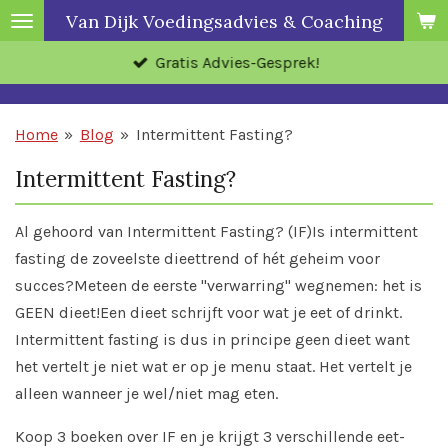
Van Dijk Voedingsadvies & Coaching
Ga
direct
Gratis Advies-Gesprek!
naar
de
hoofdinhoud
Home
»
Blog
»
Intermittent Fasting?
Intermittent Fasting?
Al gehoord van Intermittent Fasting? (IF)
Is intermittent
fasting de zoveelste dieettrend of hét geheim voor
succes?
Meteen de eerste "verwarring" wegnemen: het is
GEEN dieet!
Een dieet schrijft voor wat je eet of drinkt.
Intermittent fasting is dus in principe geen dieet want
het vertelt je niet wat er op je menu staat. Het vertelt je
alleen wanneer je wel/niet mag eten.
Koop 3 boeken over IF en je krijgt 3 verschillende eet-