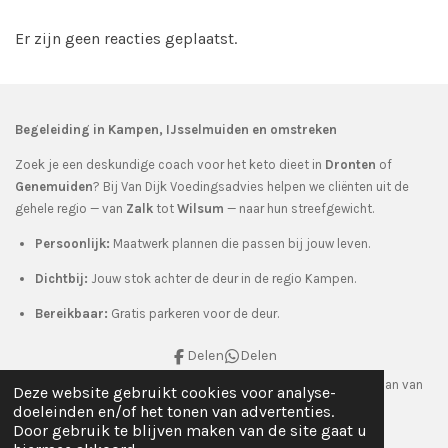
Er zijn geen reacties geplaatst.
Begeleiding in Kampen, IJsselmuiden en omstreken
Zoek je een deskundige coach voor het keto dieet in
Dronten
of
Genemuiden
? Bij Van Dijk Voedingsadvies helpen we cliënten uit de
gehele regio — van
Zalk
tot
Wilsum
— naar hun streefgewicht.
Persoonlijk:
Maatwerk plannen die passen bij jouw leven.
Dichtbij:
Jouw stok achter de deur in de regio Kampen.
Bereikbaar:
Gratis parkeren voor de deur.
Delen
Delen
© 2006- 2026 Van Dijk Voedingsadvies & Coaching, Kampen, Jan van
Deze website gebruikt cookies voor analyse-
Arkelstraat 56
doeleinden en/of het tonen van advertenties.
Door gebruik te blijven maken van de site gaat u