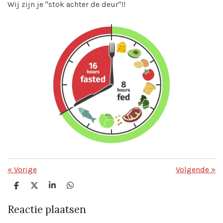
Wij zijn je "stok achter de deur"!!
«
Vorige
Volgende
»
D
D
S
D
e
e
h
e
l
e
a
l
Reactie plaatsen
e
l
r
e
n
e
n