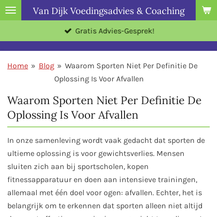
Van Dijk Voedingsadvies & Coaching
Ga
direct
Gratis Advies-Gesprek!
naar
de
hoofdinhoud
Home
»
Blog
»
Waarom Sporten Niet Per Definitie De
Oplossing Is Voor Afvallen
Waarom Sporten Niet Per Definitie De
Oplossing Is Voor Afvallen
In onze samenleving wordt vaak gedacht dat sporten de
ultieme oplossing is voor gewichtsverlies. Mensen
sluiten zich aan bij sportscholen, kopen
fitnessapparatuur en doen aan intensieve trainingen,
allemaal met één doel voor ogen: afvallen. Echter, het is
belangrijk om te erkennen dat sporten alleen niet altijd