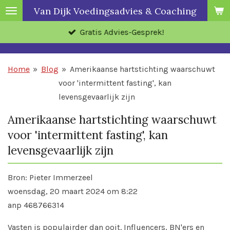
Van Dijk Voedingsadvies & Coaching
Ga
direct
Gratis Advies-Gesprek!
naar
de
hoofdinhoud
Home
»
Blog
»
Amerikaanse hartstichting waarschuwt
voor 'intermittent fasting', kan
levensgevaarlijk zijn
Amerikaanse hartstichting waarschuwt
voor 'intermittent fasting', kan
levensgevaarlijk zijn
Bron: Pieter Immerzeel
woensdag, 20 maart 2024 om 8:22
anp 468766314
Vasten is populairder dan ooit. Influencers, BN'ers en