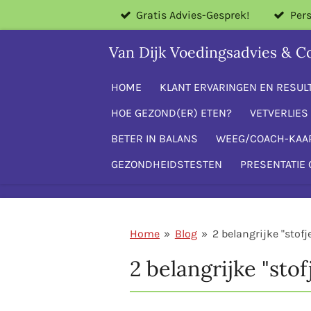
Gratis Advies-Gesprek!
Pers
Ga
direct
Van Dijk Voedingsadvies & C
naar
de
HOME
KLANT ERVARINGEN EN RESUL
hoofdinhoud
HOE GEZOND(ER) ETEN?
VETVERLIES 
BETER IN BALANS
WEEG/COACH-KAA
GEZONDHEIDSTESTEN
PRESENTATIE 
Home
»
Blog
»
2 belangrijke "stofj
2 belangrijke "stof