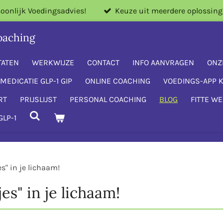
oonlijk Voedingsadvies!
Keuze uit meerdere oplossing
oaching
TATEN
WERKWIJZE
CONTACT
INFO AANVRAGEN
ONZ
MEDICATIE GLP-1 GIP
ONLINE COACHING
VOEDINGS-APP 
RT
PRIJSLIJST
PERSONAL COACHING
BLOG
FITTE W
GLP-1
es" in je lichaam!
jes" in je lichaam!