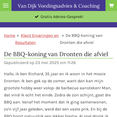
Van Dijk Voedingsadvies & Coaching
Ga
direct
Gratis Advies-Gesprek!
naar
de
hoofdinhoud
Home
»
Klant Ervaringen en
»
De BBQ-koning van
Resultaten
Dronten die afviel
De BBQ-koning van Dronten die afviel
Gepubliceerd op 23 mei 2025 om 11:26
Hallo, ik ben Richard, 35 jaar en ik woon in het mooie
Dronten. Ik ben gek op de zomer, want dan kan mijn
grootste hobby weer volop: de barbecue aansteken! Man,
dat vind ik echt het einde. Zodra de zon schijnt, gaat die
BBQ aan. Vanaf het moment dat ik ging samenwonen,
zo'n vijf jaar geleden, werd dat een vaste prik. En bij de
BBQ hoort natuurlijk een lekker biertje. Al snel dronk ik