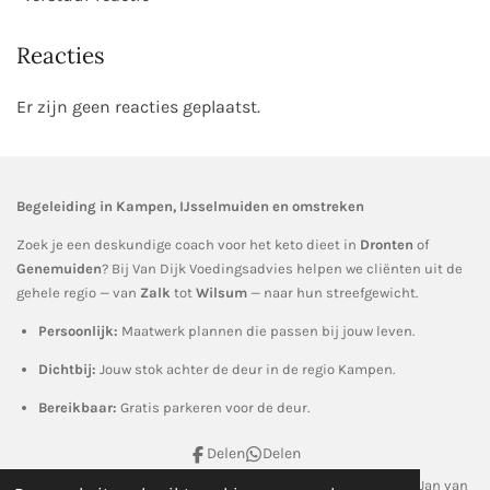
Reacties
Er zijn geen reacties geplaatst.
Begeleiding in Kampen, IJsselmuiden en omstreken
Zoek je een deskundige coach voor het keto dieet in
Dronten
of
Genemuiden
? Bij Van Dijk Voedingsadvies helpen we cliënten uit de
gehele regio — van
Zalk
tot
Wilsum
— naar hun streefgewicht.
Persoonlijk:
Maatwerk plannen die passen bij jouw leven.
Dichtbij:
Jouw stok achter de deur in de regio Kampen.
Bereikbaar:
Gratis parkeren voor de deur.
Delen
Delen
© 2006- 2026 Van Dijk Voedingsadvies & Coaching, Kampen, Jan van