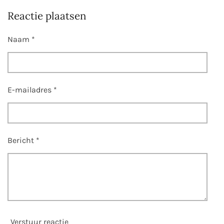
e
e
h
e
l
e
a
l
Reactie plaatsen
e
l
r
e
n
e
n
Naam *
E-mailadres *
Bericht *
Verstuur reactie