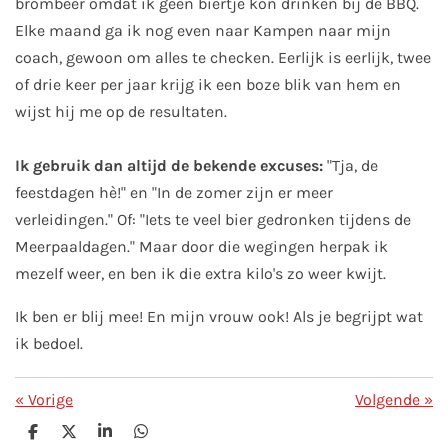
brombeer omdat ik geen biertje kon drinken bij de BBQ.
Elke maand ga ik nog even naar Kampen naar mijn
coach, gewoon om alles te checken. Eerlijk is eerlijk, twee
of drie keer per jaar krijg ik een boze blik van hem en
wijst hij me op de resultaten.
Ik gebruik dan altijd de bekende excuses:
"Tja, de
feestdagen hè!" en "In de zomer zijn er meer
verleidingen." Of: "Iets te veel bier gedronken tijdens de
Meerpaaldagen." Maar door die wegingen herpak ik
mezelf weer, en ben ik die extra kilo's zo weer kwijt.
Ik ben er blij mee! En mijn vrouw ook! Als je begrijpt wat
ik bedoel.
«
Vorige
Volgende
»
D
D
S
D