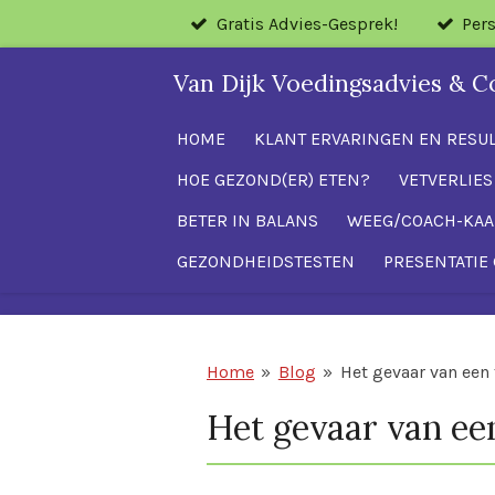
Gratis Advies-Gesprek!
Per
Ga
direct
Van Dijk Voedingsadvies & C
naar
de
HOME
KLANT ERVARINGEN EN RESU
hoofdinhoud
HOE GEZOND(ER) ETEN?
VETVERLIES
BETER IN BALANS
WEEG/COACH-KAA
GEZONDHEIDSTESTEN
PRESENTATIE 
Home
»
Blog
»
Het gevaar van een
Het gevaar van ee