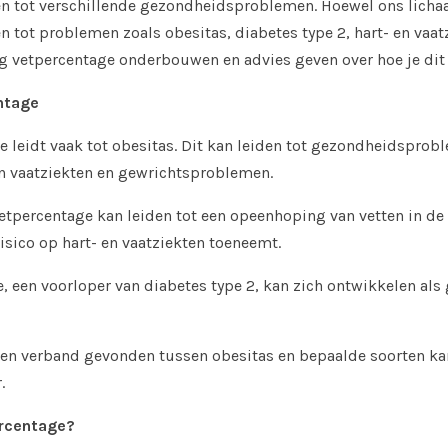
en tot verschillende gezondheidsproblemen. Hoewel ons lich
n tot problemen zoals obesitas, diabetes type 2, hart- en vaatzi
og vetpercentage onderbouwen en advies geven over hoe je di
ntage
 leidt vaak tot obesitas. Dit kan leiden tot gezondheidspro
en vaatziekten en gewrichtsproblemen.
etpercentage kan leiden tot een opeenhoping van vetten in de
sico op hart- en vaatziekten toeneemt.
e, een voorloper van diabetes type 2, kan zich ontwikkelen als
 verband gevonden tussen obesitas en bepaalde soorten kan
.
ercentage?