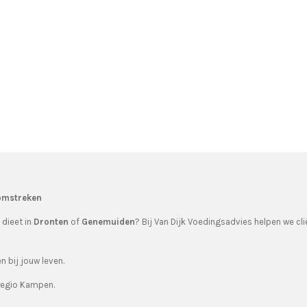
 omstreken
 dieet in
Dronten
of
Genemuiden
? Bij Van Dijk Voedingsadvies helpen we cli
 bij jouw leven.
 regio Kampen.