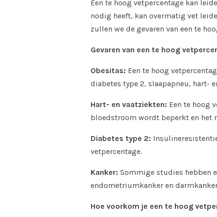
Een te hoog vetpercentage kan leid
nodig heeft, kan overmatig vet leide
zullen we de gevaren van een te ho
Gevaren van een te hoog vetperce
Obesitas:
Een te hoog vetpercentage
diabetes type 2, slaapapneu, hart- 
Hart- en vaatziekten:
Een te hoog v
bloedstroom wordt beperkt en het ri
Diabetes type 2:
Insulineresistenti
vetpercentage.
Kanker:
Sommige studies hebben een
endometriumkanker en darmkanker
Hoe voorkom je een te hoog vetp