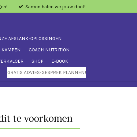
gen!
Samen halen we jouw doel!
NZE AFSLANK-OPLOSSINGEN
P KAMPEN
COACH NUTRITION
WERKVLOER
SHOP
E-BOOK
GRATIS ADVIES-GESPREK PLANNEN!
 dit te voorkomen