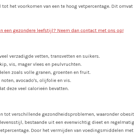
el tot het voorkomen van een te hoog vetpercentage. Dit omvat
n een gezondere leefstijl? Neem dan contact met ons op!
el verzadigde vetten, transvetten en suikers.
kip, vis, mager vlees en peulvruchten.
elen zoals volle granen, groenten en fruit.
noten, avocado's, olijfolie en vis.
at deze veel calorieën bevatten.
n tot verschillende gezondheidsproblemen, waaronder obesitas
 levensstijl, bestaande uit een evenwichtig dieet en regelma
vetpercentage. Door het vermijden van voedingsmiddelen met v