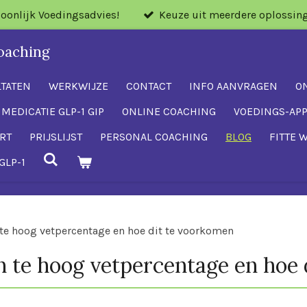
soonlijk Voedingsadvies!
Keuze uit meerdere oplossin
oaching
LTATEN
WERKWIJZE
CONTACT
INFO AANVRAGEN
O
 MEDICATIE GLP-1 GIP
ONLINE COACHING
VOEDINGS-AP
RT
PRIJSLIJST
PERSONAL COACHING
BLOG
FITTE 
GLP-1
 te hoog vetpercentage en hoe dit te voorkomen
n te hoog vetpercentage en hoe