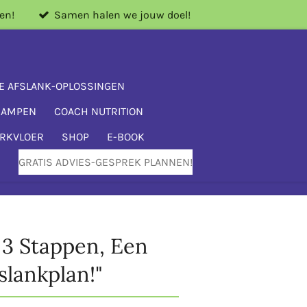
en!
Samen halen we jouw doel!
E AFSLANK-OPLOSSINGEN
KAMPEN
COACH NUTRITION
ERKVLOER
SHOP
E-BOOK
GRATIS ADVIES-GESPREK PLANNEN!
n 3 Stappen, Een
slankplan!"