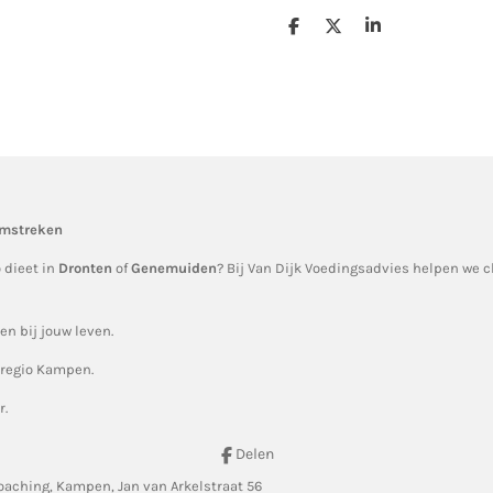
D
D
S
e
e
h
l
e
a
e
l
r
n
e
omstreken
 dieet in
Dronten
of
Genemuiden
? Bij Van Dijk Voedingsadvies helpen we c
n bij jouw leven.
 regio Kampen.
r.
Delen
aching, Kampen, Jan van Arkelstraat 56