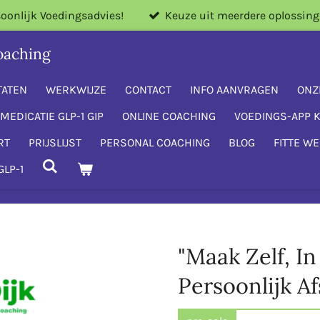
oonlijk Voedingsadvies!
Keuze uit meerdere oplossing
oaching
TATEN
WERKWIJZE
CONTACT
INFO AANVRAGEN
ONZ
MEDICATIE GLP-1 GIP
ONLINE COACHING
VOEDINGS-APP 
RT
PRIJSLIJST
PERSONAL COACHING
BLOG
FITTE W
GLP-1
"Maak Zelf, I
Persoonlijk Af