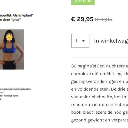
pre-sale
€ 29,95
€ 79,95
In winkelwa
36 pagina's! Een nuchtere 
complexe diëten. Het legt d
gedragsveranderingen en b
en voldoende eten. De drie
van caloriebehoefte, het i
macronutriënten en het mo
book biedt lezers de nodi
gezond gewicht en vetperce