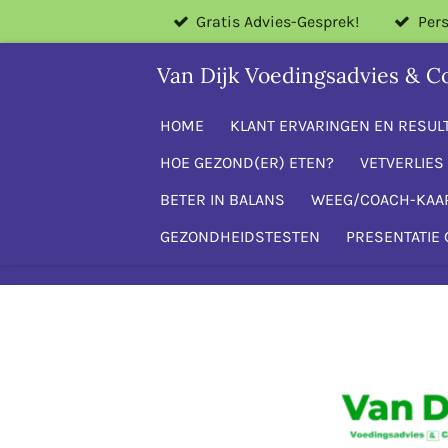
Gratis Advies-Gesprek!
Pers
Ga
direct
Van Dijk Voedingsadvies & C
naar
de
HOME
KLANT ERVARINGEN EN RESUL
hoofdinhoud
HOE GEZOND(ER) ETEN?
VETVERLIES 
BETER IN BALANS
WEEG/COACH-KAA
GEZONDHEIDSTESTEN
PRESENTATIE 