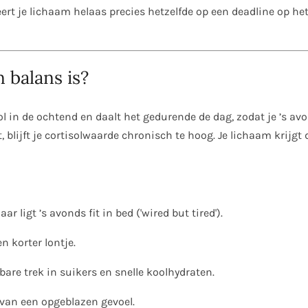
rt je lichaam helaas precies hetzelfde op een deadline op het
n balans is?
ol in de ochtend en daalt het gedurende de dag, zodat je ’s av
, blijft je cortisolwaarde chronisch te hoog. Je lichaam krijgt
 ligt ’s avonds fit in bed ('wired but tired').
en korter lontje.
are trek in suikers en snelle koolhydraten.
 van een opgeblazen gevoel.