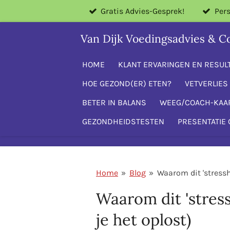
Gratis Advies-Gesprek!
Pers
Ga
direct
Van Dijk Voedingsadvies & C
naar
de
HOME
KLANT ERVARINGEN EN RESUL
hoofdinhoud
HOE GEZOND(ER) ETEN?
VETVERLIES 
BETER IN BALANS
WEEG/COACH-KAA
GEZONDHEIDSTESTEN
PRESENTATIE 
Home
»
Blog
»
Waarom dit 'stressh
Waarom dit 'stres
je het oplost)