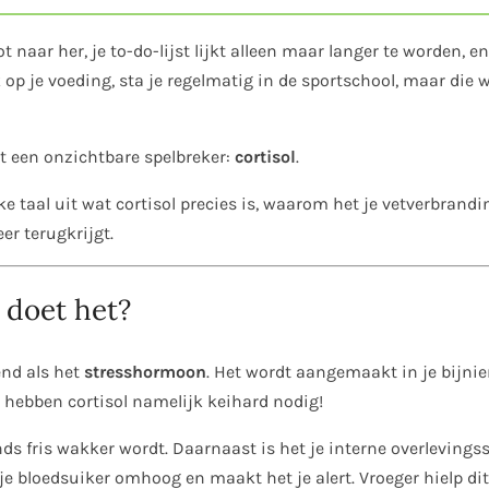
ot naar her, je to-do-lijst lijkt alleen maar langer te worden, e
ak op je voeding, sta je regelmatig in de sportschool, maar di
t een onzichtbare spelbreker:
cortisol
.
jke taal uit wat cortisol precies is, waarom het je vetverbrand
er terugkrijgt.
t doet het?
end als het
stresshormoon
. Het wordt aangemaakt in je bijnie
 hebben cortisol namelijk keihard nodig!
ends fris wakker wordt. Daarnaast is het je interne overlevings
l je bloedsuiker omhoog en maakt het je alert. Vroeger hielp d