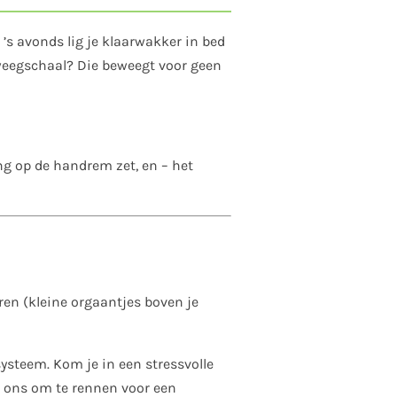
n ’s avonds lig je klaarwakker in bed
e weegschaal? Die beweegt voor geen
ing op de handrem zet, en – het
ren (kleine orgaantjes boven je
systeem. Kom je in een stressvolle
it ons om te rennen voor een