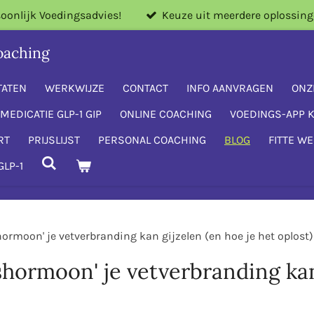
oonlijk Voedingsadvies!
Keuze uit meerdere oplossing
oaching
TATEN
WERKWIJZE
CONTACT
INFO AANVRAGEN
ONZ
MEDICATIE GLP-1 GIP
ONLINE COACHING
VOEDINGS-APP 
RT
PRIJSLIJST
PERSONAL COACHING
BLOG
FITTE W
GLP-1
ormoon' je vetverbranding kan gijzelen (en hoe je het oplost)
shormoon' je vetverbranding kan