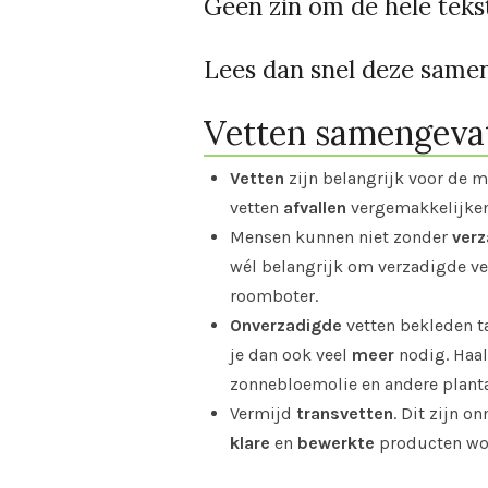
Geen zin om de hele tekst
Lees dan snel deze samen
Vetten samengeva
Vetten
zijn belangrijk voor de 
vetten
afvallen
vergemakkelijken
Mensen kunnen niet zonder
ver
wél belangrijk om verzadigde ve
roomboter.
Onverzadigde
vetten bekleden t
je dan ook veel
meer
nodig. Haal
zonnebloemolie en andere planta
Vermijd
transvetten
. Dit zijn on
klare
en
bewerkte
producten wor