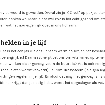
n vies woord is geworden. Overal zie je "0% vet" op pakjes ete
ter, denken we. Maar is dat wel zo? Is het echt gezond om st
, en wat het nou eigenlijk doet in ons lichaam.
elden in je lijf
. Het is net een jas die ons lichaam warm houdt, en het besch
wat belangrijk is! Daarnaast helpt vet ons om vitamines op te 
n maar werken als er genoeg vet in de buurt is? Vet is ook nodi
ng (hoe je eten wordt verwerkt), je immuunsysteem (je eigen le
 dingen regelen in je lijf). En alsof dat nog niet genoeg is, is
 binnenkrijgt dan je nodig hebt, wordt het opgeslagen als vet, 