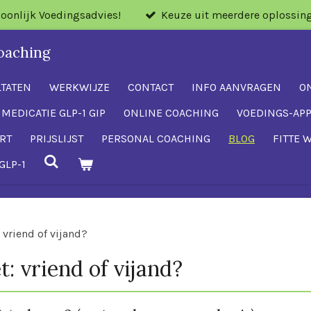
soonlijk Voedingsadvies!
Keuze uit meerdere oplossin
oaching
LTATEN
WERKWIJZE
CONTACT
INFO AANVRAGEN
O
 MEDICATIE GLP-1 GIP
ONLINE COACHING
VOEDINGS-AP
RT
PRIJSLIJST
PERSONAL COACHING
BLOG
FITTE 
GLP-1
 vriend of vijand?
t: vriend of vijand?