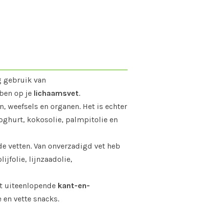
g gebruik van
ben op je
lichaamsvet
.
n, weefsels en organen. Het is echter
yoghurt, kokosolie, palmpitolie en
de vetten. Van onverzadigd vet heb
ijfolie, lijnzaadolie,
st uiteenlopende
kant-en-
 en vette snacks.