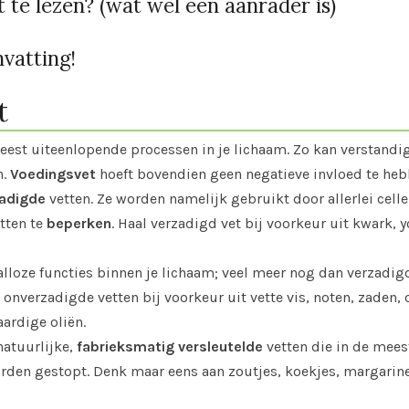
 te lezen? (wat wel een aanrader is)
vatting!
t
meest uiteenlopende processen in je lichaam. Zo kan verstandi
.
Voedingsvet
hoeft bovendien geen negatieve invloed te heb
zadigde
vetten. Ze worden namelijk gebruikt door allerlei celle
tten te
beperken
. Haal verzadigd vet bij voorkeur uit kwark, 
alloze functies binnen je lichaam; veel meer nog dan verzadig
 onverzadigde vetten bij voorkeur uit vette vis, noten, zaden, ol
ardige oliën.
natuurlijke,
fabrieksmatig
versleutelde
vetten die in de mee
den gestopt. Denk maar eens aan zoutjes, koekjes, margarine