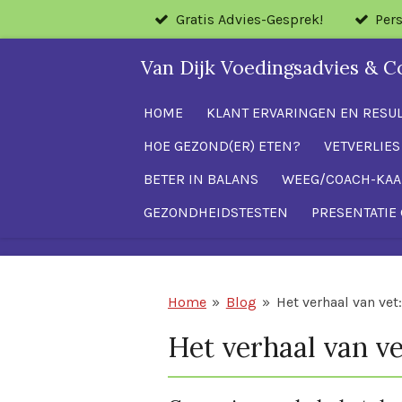
Gratis Advies-Gesprek!
Per
Ga
direct
Van Dijk Voedingsadvies & C
naar
de
HOME
KLANT ERVARINGEN EN RESU
hoofdinhoud
HOE GEZOND(ER) ETEN?
VETVERLIES
BETER IN BALANS
WEEG/COACH-KAA
GEZONDHEIDSTESTEN
PRESENTATIE 
Home
»
Blog
»
Het verhaal van vet:
Het verhaal van ve