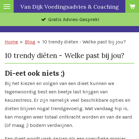
Van Dijk Voedingsadvies & Coaching
Ga
direct
Gratis Advies-Gesprek!
naar
de
hoofdinhoud
Home
»
Blog
»
10 trendy diëten - Welke past bij jou?
10 trendy diëten - Welke past bij jou?
Di-eet ook niets ;)
Bij het kiezen en volgen van een dieet kunnen we
tegenwoordig best een beetje last krijgen van
keuzestress. Er zijn namelijk veel beschikbare opties en
diëten blijven nogal trendgevoelig. Wat vandaag hip is,
kan morgen weer totaal ontkracht worden en van de aard
(of maag ;) bodem verdwijnen.
Een dieet wordt vaak gezien als een specifieke manier