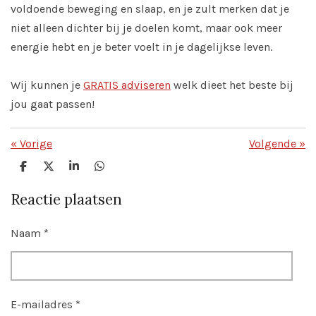
voldoende beweging en slaap, en je zult merken dat je
niet alleen dichter bij je doelen komt, maar ook meer
energie hebt en je beter voelt in je dagelijkse leven.
Wij kunnen je
GRATIS adviseren
welk dieet het beste bij
jou gaat passen!
«
Vorige
Volgende
»
D
D
S
D
e
e
h
e
l
e
a
l
Reactie plaatsen
e
l
r
e
n
e
n
Naam *
E-mailadres *