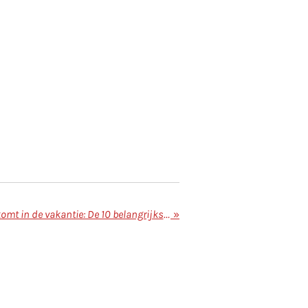
Hoe voorkom je dat je aankomt in de vakantie: De 10 belangrijkste tips
»